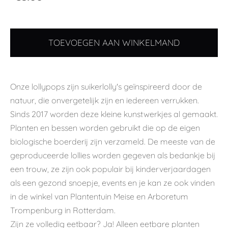
TOEVOEGEN AAN WINKELMAND
Onze lollypops zijn suikerlolly's geïnspireerd door de
natuur, die onvergetelijk zijn en iedereen verrukken.
Sinds 2017 worden deze kleine kunstwerkjes al gemaakt.
Planten en bessen worden gebruikt die op de eigen
biologische boerderij zijn verzameld. De meeste van de
geproduceerde lollies worden gegeven als bedankje bij
een trouw, ze zijn ook populair bij kinderverjaardagen
als een gezond snoepje, events en je kan ze ook vinden
in de winkel van Plantentuin Meise en Arboretum
Trompenburg in Rotterdam.
Zijn ze volledig eetbaar? Ja! Alleen eetbare planten